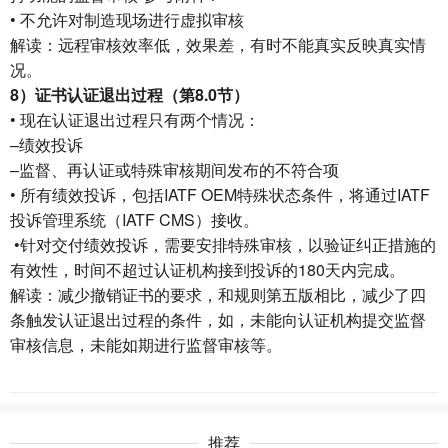
• 不允许对制造现场进行虚拟审核
解读：远程审核效率低，效果差，有时不能真实反映真实情
况。
8）证书认证退出过程（第8.0节）
• 现在认证退出过程只有两个情况：
–绩效投诉
–监督、再认证或特殊审核期间发布的不符合项
• 所有绩效投诉，包括IATF OEM特殊状态条件，将通过IATF
投诉管理系统（IATF CMS）接收。
•
针对交付绩效投诉，需要安排特殊审核，以验证纠正措施的
有效性，时间不超过认证机构接到投诉的180天内完成。
解读：减少撤销证书的要求，和规则第五版相比，减少了四
条触发认证退出过程的条件，如，未能向认证机构提交监督
审核信息，未能如期进行监督审核等。
推荐