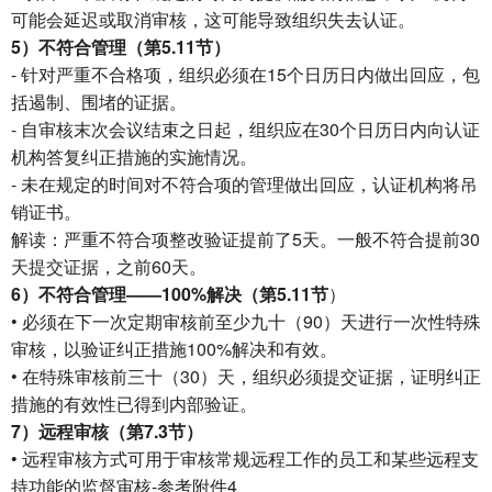
可能会延迟或取消审核，这可能导致组织失去认证。
5）不符合管理（第5.11节）
- 针对严重不合格项，组织必须在15个日历日内做出回应，包
括遏制、围堵的证据。
- 自审核末次会议结束之日起，组织应在30个日历日内向认证
机构答复纠正措施的实施情况。
- 未在规定的时间对不符合项的管理做出回应，认证机构将吊
销证书。
解读：严重不符合项整改验证提前了5天。一般不符合提前30
天提交证据，之前60天。
6）不符合管理——100%解决（第5.11节
）
• 必须在下一次定期审核前至少九十（90）天进行一次性特殊
审核，以验证纠正措施100%解决和有效。
• 在特殊审核前三十（30）天，组织必须提交证据，证明纠正
措施的有效性已得到内部验证。
7）远程审核（第7.3节）
• 远程审核方式可用于审核常规远程工作的员工和某些远程支
持功能的监督审核-参考附件4