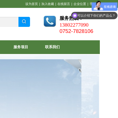
设为首页
|
加入收藏
|
在线留言
|
企业位置
|
手机站
可以介绍下你们的产品么？
服务热线：
13802277090
0752-7828106
服务项目
联系我们