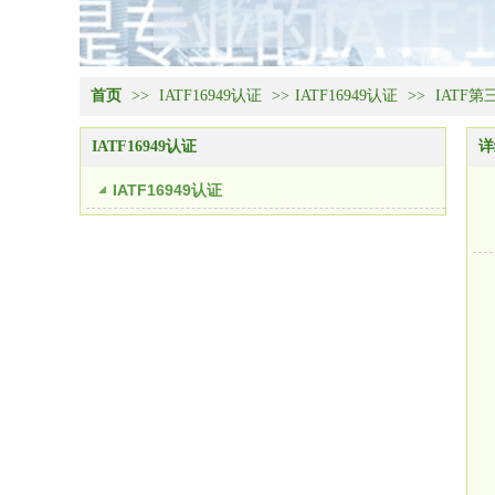
首页
>>
IATF16949认证
>>
IATF16949认证
>>
IATF
IATF16949认证
详
IATF16949认证