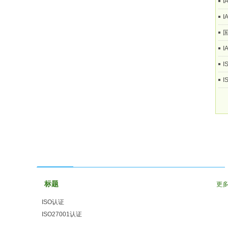
I
I
国
I
I
友情链接
标题
更
ISO认证
ISO27001认证