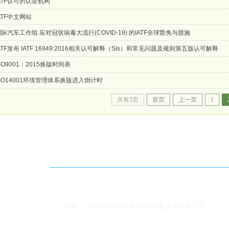
ATF认可的认证机构
ATF中文网站
际汽车工作组 应对冠状病毒大流行(COVID-19) 的IATF全球豁免与措施
ATF发布 IATF 16949:2016相关认可解释（SIs）和常见问题及规则第五版认可解释
SO9001：2015换版时间表
ISO14001环境管理体系换版进入倒计时
共有3页
首页
上一页
1
联系方式
多
13802277090 叶先生
邮箱：
168188788@qq
地址：惠州市河南岸斑樟湖东鑫大厦A座27层