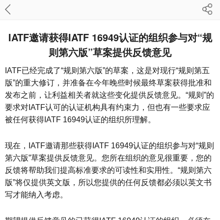
IATF邀请获得IATF 16949认证的组织参与对“规
则第六版”草案提供反馈意见
IATF已经完成了“规则第六版”的草案，这是对现行“规则第五
版”的重大修订，并准备在今年晚些时候最终草案获得批准和
发布之前，让利益相关者就这些变化提供反馈意见。“规则”的
要求对IATF认可的认证机构具有约束力，但也有一些要求应
被任何获得IATF 16949认证的组织所理解。
现在，IATF邀请那些获得IATF 16949认证的组织参与对“规则
第六版”草案提供反馈意见。您所在组织的意见很重要，您的
反馈将帮助我们提高标准要求的可读性和实用性。“规则第六
版”将仅提供英文版，所以您提供的任何反馈都必须以英文书
写才能纳入考虑。