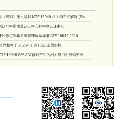
IATF发布与《规则》第六版和 IATF 16949 相关的正式解释 (SIs) 和常见问题 (FAQs)。
将新增认可中国质量认证中心和中联认证中心
开始修订汽车质量管理体系标准IATF 16949:2016
规则第六版将于 2025年1 月1日起全面实施
布IATF 16949第三方审核时产生的相关费用的报销要求
.com
添加好友
微信二维码