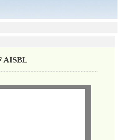
AISBL