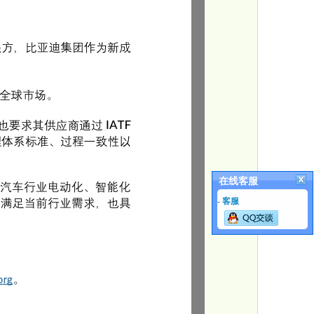
在线客服
- 客服