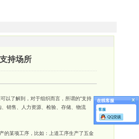
所和支持场所
可以了解到，对于组织而言，所谓的“支持
在线客服
采购、销售、人力资源、检验、存储、物流
- 客服
产的某项工序，比如：上道工序生产了五金