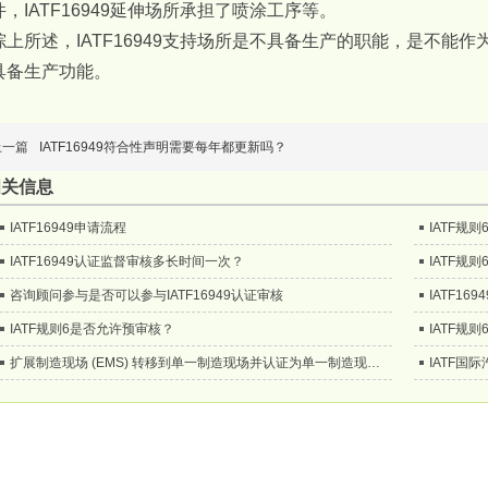
件，IATF16949延伸场所承担了喷涂工序等。
综上所述，IATF16949支持场所是不具备生产的职能，是不能作为
具备生产功能。
上一篇
IATF16949符合性声明需要每年都更新吗？
相关信息
IATF16949申请流程
IATF规
IATF16949认证监督审核多长时间一次？
IATF规
咨询顾问参与是否可以参与IATF16949认证审核
IATF1
IATF规则6是否允许预审核？
IATF规
扩展制造现场 (EMS) 转移到单一制造现场并认证为单一制造现场时，如何处理？
IATF国
联系方式