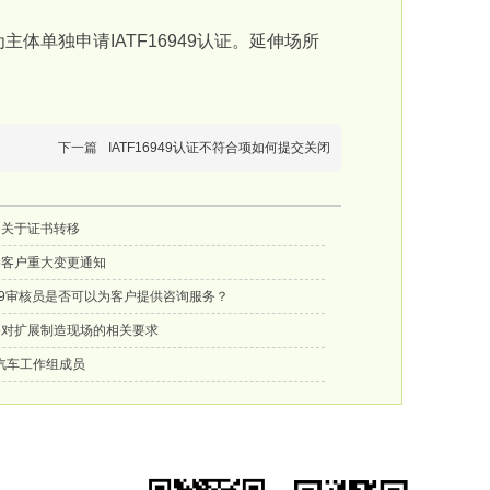
主体单独申请IATF16949认证。延伸场所
下一篇
IATF16949认证不符合项如何提交关闭
则6关于证书转移
则6客户重大变更通知
6949审核员是否可以为客户提供咨询服务？
则6对扩展制造现场的相关要求
际汽车工作组成员