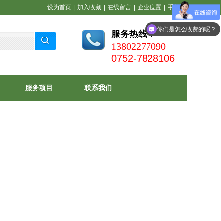
设为首页
|
加入收藏
|
在线留言
|
企业位置
|
手机站
你们是怎么收费的呢？
服务热线：
13802277090
0752-7828106
服务项目
联系我们