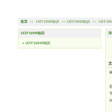
首页
>>
IATF16949知识
>>
IATF16949知识
>>
IATF1
IATF16949知识
详
IATF16949知识