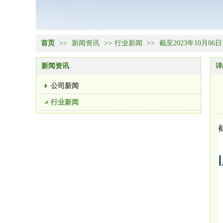
首页
>>
新闻资讯
>>
行业新闻
>>
截至2023年10月06
新闻资讯
详
公司新闻
行业新闻