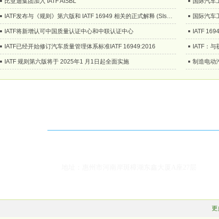
比亚迪集团加入 IATF AISBL
国际汽车工
IATF发布与《规则》第六版和 IATF 16949 相关的正式解释 (SIs) 和常见问题 (FAQs)。
国际汽车
IATF将新增认可中国质量认证中心和中联认证中心
IATF 1
IATF已经开始修订汽车质量管理体系标准IATF 16949:2016
IATF 规则第六版将于 2025年1 月1日起全面实施
联系方式
多
13802277090 叶先生
邮箱：
168188788@qq
地址：惠州市河南岸斑樟湖东鑫大厦A座27层
更