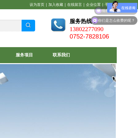
设为首页
|
加入收藏
|
在线留言
|
企业位置
|
手机站
现在有优惠活动么？
服务热线：
你们是怎么收费的呢？
13802277090
0752-7828106
服务项目
联系我们