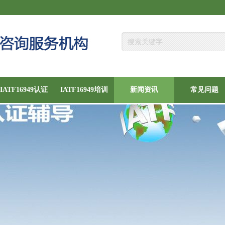
IATF16949认证
IATF16949培训
新闻资讯
常见问题